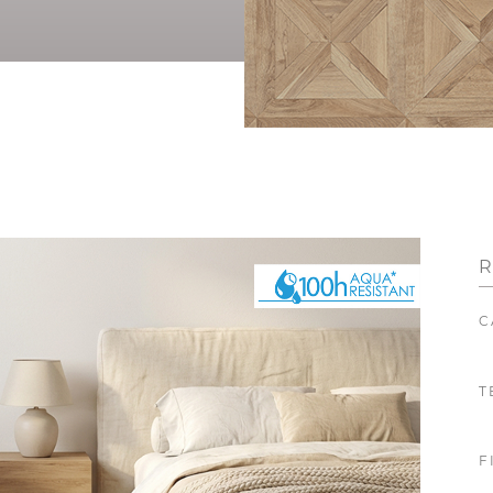
R
C
T
F