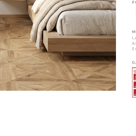
F
M
L
A
E
G