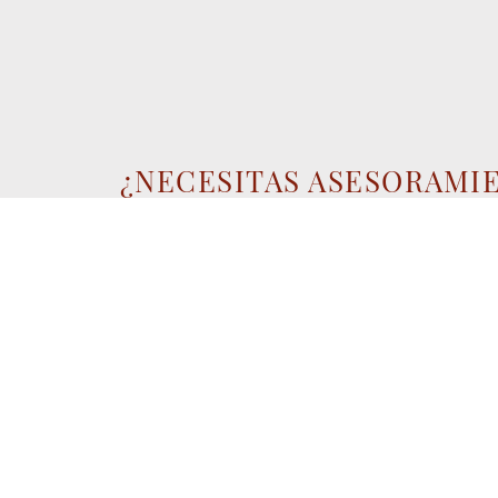
¿NECESITAS ASESORAMI
Nuestro departamento técnico esta
encantado de ayudarte
Contáctanos